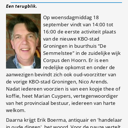
Een terugblik.
Op woensdagmiddag 18
september vindt van 14:00 tot
16:00 de eerste activiteit plaats
van de nieuwe KBO-stad
Groningen in buurthuis “De
Semmelstee” in de zuidelijke wijk
Corpus den Hoorn. Er is een
redelijke opkomst en onder de
aanwezigen bevindt zich ook oud-voorzitter van
de vorige KBO-stad Groningen, Nico Arends.
Nadat iedereen voorzien is van een kopje thee of
koffie, heet Marian Cuypers, vertegenwoordiger
van het provinciaal bestuur, iedereen van harte
welkom.
Daarna krijgt Erik Boerma, antiquair en 'handelaar
in oude dingen', het woord. Voor de pauze vertelt