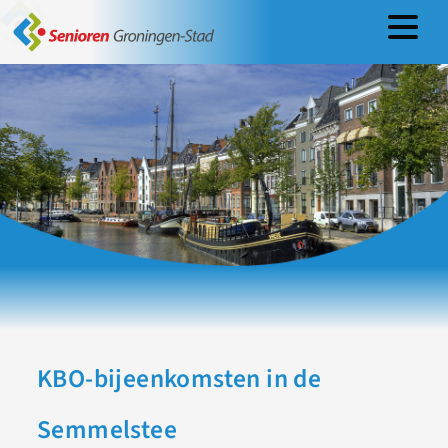
Lezing Antiquair
KBO-bijeenkomsten in de
Semmelstee